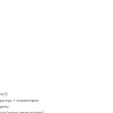
24/7)
вручную + комментарий
уроку
тся (можно пересмотреть)