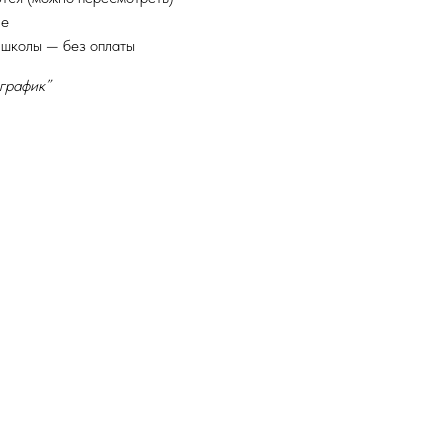
ие
 школы — без оплаты
 график”